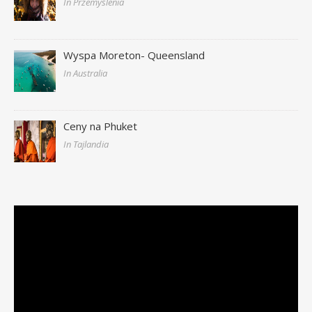
In Przemyślenia
Wyspa Moreton- Queensland
In Australia
Ceny na Phuket
In Tajlandia
Odtwarzacz
video