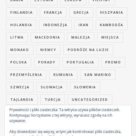
FINLANDIA
FRANCJA
GRECJA
HISZPANIA
HOLANDIA
INDONEZJA
IRAN
KAMBODŻA
LITWA
MACEDONIA
MALEZJA
MIEJSCA
MONAKO
NIEMCY
PODRÓŻE NA LUZIE
POLSKA
PORADY
PORTUGALIA
PROMO
PRZEMYŚLENIA
RUMUNIA
SAN MARINO
SZWECJA
SŁOWACJA
SŁOWENIA
TAJLANDIA
TURCJA
UNCATEGORIZED
Prywatność i pliki ciasteczka: Ta witryna używa plików ciasteczek.
WIETNAM
WĘGRY
WŁOCHY
ŁOTWA
Kontynuując korzystanie z tej witryny, wyrażasz zgodę na ich
używanie.
Aby dowiedzieć się więcej, w tym jak kontrolować pliki ciasteczka,