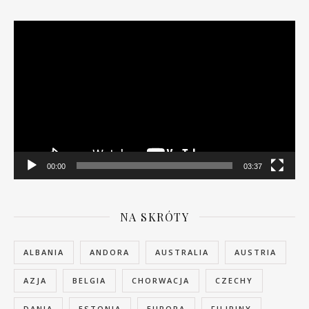
Odtwarzacz
video
00:00
03:37
NA SKRÓTY
ALBANIA
ANDORA
AUSTRALIA
AUSTRIA
AZJA
BELGIA
CHORWACJA
CZECHY
DANIA
ESTONIA
EUROPA
FILIPINY