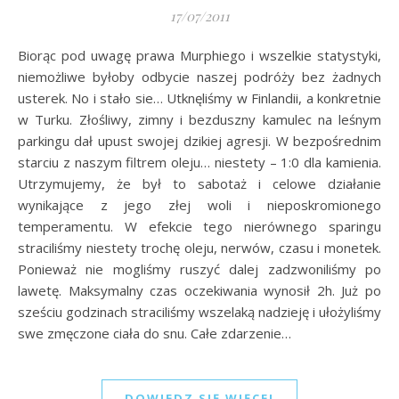
17/07/2011
Biorąc pod uwagę prawa Murphiego i wszelkie statystyki,
niemożliwe byłoby odbycie naszej podróży bez żadnych
usterek. No i stało sie… Utknęliśmy w Finlandii, a konkretnie
w Turku. Złośliwy, zimny i bezduszny kamulec na leśnym
parkingu dał upust swojej dzikiej agresji. W bezpośrednim
starciu z naszym filtrem oleju… niestety – 1:0 dla kamienia.
Utrzymujemy, że był to sabotaż i celowe działanie
wynikające z jego złej woli i nieposkromionego
temperamentu. W efekcie tego nierównego sparingu
straciliśmy niestety trochę oleju, nerwów, czasu i monetek.
Ponieważ nie mogliśmy ruszyć dalej zadzwoniliśmy po
lawetę. Maksymalny czas oczekiwania wynosił 2h. Już po
sześciu godzinach straciliśmy wszelaką nadzieję i ułożyliśmy
swe zmęczone ciała do snu. Całe zdarzenie…
DOWIEDZ SIĘ WIĘCEJ