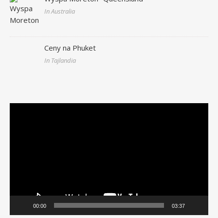
In Australia
Ceny na Phuket
In Tajlandia
Odtwarzacz
video
00:00
03:37