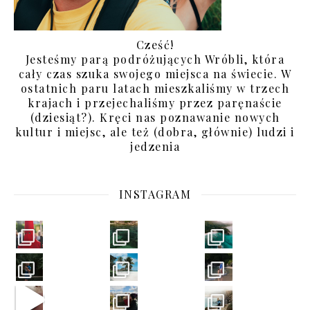
Cześć!
Jesteśmy parą podróżujących Wróbli, która
cały czas szuka swojego miejsca na świecie. W
ostatnich paru latach mieszkaliśmy w trzech
krajach i przejechaliśmy przez paręnaście
(dziesiąt?). Kręci nas poznawanie nowych
kultur i miejsc, ale też (dobra, głównie) ludzi i
jedzenia
INSTAGRAM