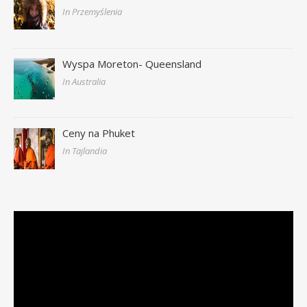
In Przemyślenia
Wyspa Moreton- Queensland
In Australia
Ceny na Phuket
In Tajlandia
Odtwarzacz
video