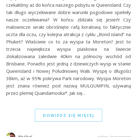
czekaliśmy aż do końca naszego pobytu w Queensland. Czy
tak długo wyczekiwane dobre warunki pogodowe spełniły
nasze oczekiwania? W końcu zbliżała się jesień! Czy
malownicze wraki obrośnięte rafą koralową to faktycznie
uczta dla oczu, czy kolejna atrakcja z cyklu „Bond island” na
Phuket? Właściwie co to za wyspa ta Moreton? Jest to
trzecia największa wyspa piaskowa na świecie
zlokalizowana zaledwie 40km na północny wschód od
Brisbane. Ponadto jest jedną z dziewiczych wysp w stanie
Queensland i Nowej Południowej Walii. Wyspę o długości
38km, aż w 95% pokrywa Park narodowy. Wyspa Moreton
jest znana również pod nazwą MULGUMPIN, używaną
przez plemię Quandamooka*. Jak się…
DOWIEDZ SIĘ WIĘCEJ
Wróbel
Jeden komentarz