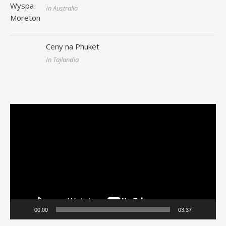
In Australia
Ceny na Phuket
In Tajlandia
Odtwarzacz
video
00:00
03:37