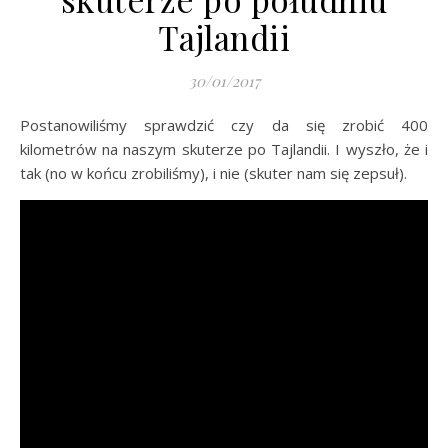
Tajlandii
30/01/2017
Postanowiliśmy sprawdzić czy da się zrobić 400
kilometrów na naszym skuterze po Tajlandii. I wyszło, że i
tak (no w końcu zrobiliśmy), i nie (skuter nam się zepsuł).