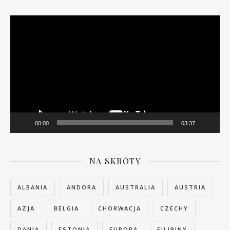
Odtwarzacz
video
00:00
03:37
NA SKRÓTY
ALBANIA
ANDORA
AUSTRALIA
AUSTRIA
AZJA
BELGIA
CHORWACJA
CZECHY
DANIA
ESTONIA
EUROPA
FILIPINY