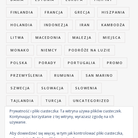
FINLANDIA
FRANCJA
GRECJA
HISZPANIA
HOLANDIA
INDONEZJA
IRAN
KAMBODŻA
LITWA
MACEDONIA
MALEZJA
MIEJSCA
MONAKO
NIEMCY
PODRÓŻE NA LUZIE
POLSKA
PORADY
PORTUGALIA
PROMO
PRZEMYŚLENIA
RUMUNIA
SAN MARINO
SZWECJA
SŁOWACJA
SŁOWENIA
TAJLANDIA
TURCJA
UNCATEGORIZED
Prywatność i pliki ciasteczka: Ta witryna używa plików ciasteczek.
WIETNAM
WĘGRY
WŁOCHY
ŁOTWA
Kontynuując korzystanie z tej witryny, wyrażasz zgodę na ich
używanie.
Aby dowiedzieć się więcej, w tym jak kontrolować pliki ciasteczka,