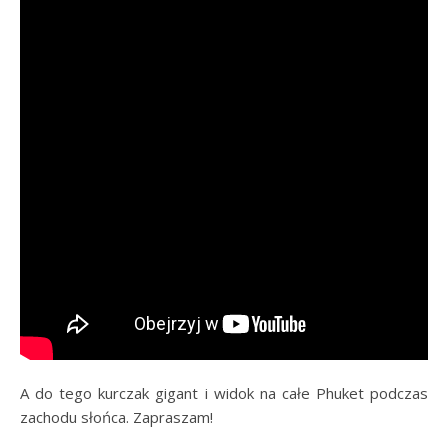
A do tego kurczak gigant i widok na całe Phuket podczas
zachodu słońca. Zapraszam!