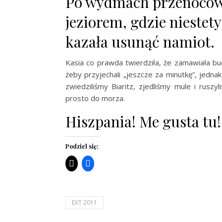
Po wydmach przenocow
jeziorem, gdzie niestety
kazała usunąć namiot.
Kasia co prawda twierdziła, że zamawiała bu
żeby przyjechali „jeszcze za minutkę”, jednak
zwiedziliśmy Biaritz, zjedliśmy mule i rus
prosto do morza.
Hiszpania! Me gusta tu!
Podziel się:
EXT 2011