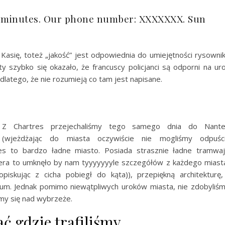
 7 minutes. Our phone number: XXXXXXX. Sun
Kasię, toteż „jakość” jest odpowiednia do umiejętności rysowni
y szybko się okazało, że francuscy policjanci są odporni na ur
o dlatego, że nie rozumieją co tam jest napisane.
Z Chartres przejechaliśmy tego samego dnia do Nant
(wjeżdżając do miasta oczywiście nie mogliśmy odpuśc
tes to bardzo ładne miasto. Posiada strasznie ładne tramwa
tera to umknęło by nam tyyyyyyyle szczegółów z każdego miast
opiskując z cicha pobiegł do kąta)), przepiękną architekturę,
um. Jednak pomimo niewątpliwych uroków miasta, nie zdobyliś
śmy się nad wybrzeże.
ć gdzie trafiliśmy.