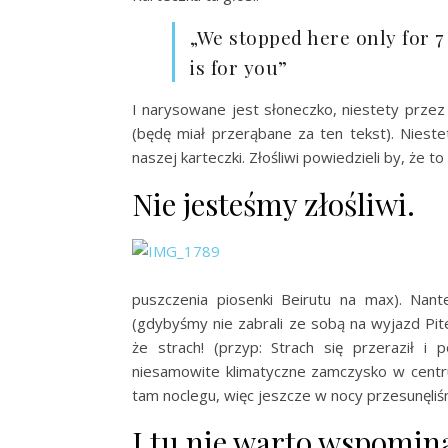
„We stopped here only for
is for you”
I narysowane jest słoneczko, niestety przez 
(będę miał przerąbane za ten tekst). Niestet
naszej karteczki. Złośliwi powiedzieli by, że t
Nie jesteśmy złośliwi.
puszczenia piosenki Beirutu na max). Nan
(gdybyśmy nie zabrali ze sobą na wyjazd Pi
że strach! (przyp: Strach się przeraził i p
niesamowite klimatyczne zamczysko w centr
tam noclegu, więc jeszcze w nocy przesunęli
I tu nie warto wspomina