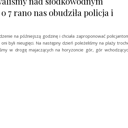
aliśmy nad słodkowodnym
 o 7 rano nas obudziła policja i
dzenie na późniejszą godzinę i chciała zaproponować policjanto
 oni byli nieugięci. Na następny dzień poleżeliśmy na plaży troch
zyliśmy w drogę majaczących na horyzoncie gór, gór wchodzący