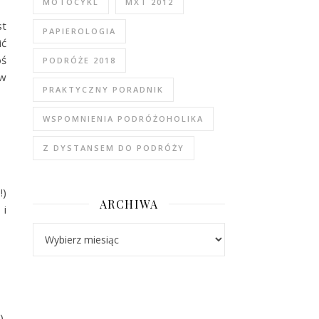
MOTOCYKL
MXT 2012
st
PAPIEROLOGIA
ić
oś
PODRÓŻE 2018
 w
PRAKTYCZNY PORADNIK
WSPOMNIENIA PODRÓŻOHOLIKA
Z DYSTANSEM DO PODRÓŻY
!)
ARCHIWA
 i
Archiwa
),