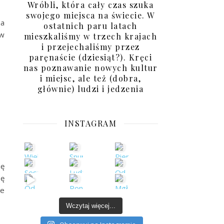
Wróbli, która cały czas szuka
swojego miejsca na świecie. W
na
ostatnich paru latach
 w
mieszkaliśmy w trzech krajach
i przejechaliśmy przez
paręnaście (dziesiąt?). Kręci
nas poznawanie nowych kultur
i miejsc, ale też (dobra,
głównie) ludzi i jedzenia
INSTAGRAM
ię
bę
ie
Wczytaj więcej...