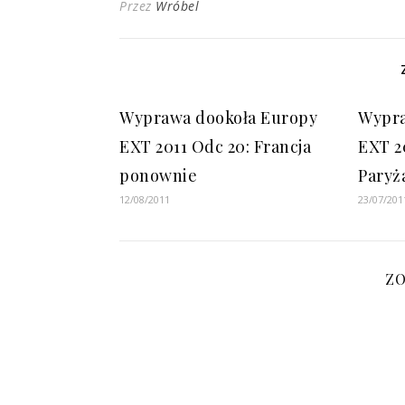
Przez
Wróbel
Wyprawa dookoła Europy
Wypra
EXT 2011 Odc 20: Francja
EXT 2
ponownie
Paryża
12/08/2011
23/07/201
Z