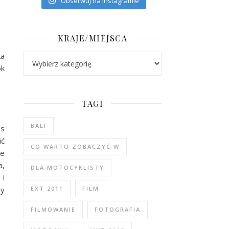
Obserwuj na Instagramie
KRAJE/MIEJSCA
ka
Kraje/Miejsca
ok
TAGI
BALI
es
ić
CO WARTO ZOBACZYĆ W
je
a,
DLA MOTOCYKLISTY
 i
EXT 2011
FILM
my
FILMOWANIE
FOTOGRAFIA