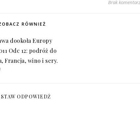
Brak komentar
ZOBACZ RÓWNIEŻ
wa dookoła Europy
011 Odc 12: podróż do
, Francja, wino i sery.
1
OSTAW ODPOWIEDŹ