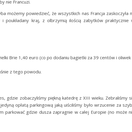
by nie Francuzi.
chyba możemy powiedzieć, że wszystkich nas Francja zaskoczyła 
 i poukładany kraj, z olbrzymią ilością zabytków praktycznie
ielki Brie 1,40 euro (co po dodaniu bagietki za 39 centów i oliwek
łaśnie z tego powodu.
s, gdzie zobaczyliśmy piękną katedrę z XIII wieku. Zebraliśmy s
jedyną opłatą parkingową jaką uiściliśmy było wrzucenie za szy
nam parkować gdzie dusza zapragnie w całej Europie (no może n