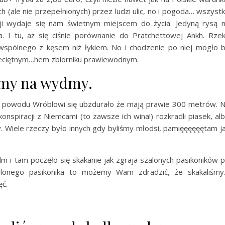
ch (ale nie przepełnionych) przez ludzi ulic, no i pogoda… wszyst
cji wydaje się nam świetnym miejscem do życia. Jedyną rysą 
. I tu, aż się ciśnie porównanie do Pratchettowej Ankh. Rze
 wspólnego z kęsem niż łykiem. No i chodzenie po niej mogło 
zeciętnym…hem zbiorniku prawiewodnym.
śmy na wydmy.
 powodu Wróblowi się ubzdurało że mają prawie 300 metrów. 
onspiracji z Niemcami (to zawsze ich wina!) rozkradli piasek, al
 Wiele rzeczy było innych gdy byliśmy młodsi, pamięęęęęętam j
m i tam poczęło się skakanie jak zgraja szalonych pasikoników 
szalonego pasikonika to możemy Wam zdradzić, że skakaliśm
ęć.