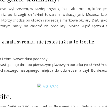
żdym wybrzeżem, w każdej części globu. Takie miasto, które je
 niż po brzegi) chińskimi towarami wakacyjnymi. Możesz kup
 którzy chodzą po ulicach i sprzedają markowe okulary D&G jak
którym miały by chronić ich produkty. Można kupić ręczniki
z małą syrenką, nie jesteś już na to trochę
 Łebie. Nawet tłum podobny.
 następnego dnia po pierwszym plażowym poranku (yes! Yes! Yes
 od naszego następnego miejsca do odwiedzenia czyli Bordeaux
ite.
 frytki za 2,80 euro, czyli nieźle nawet jak na Polskie warunki