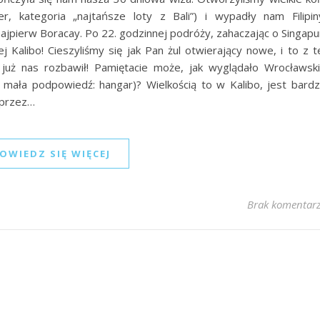
er, kategoria „najtańsze loty z Bali”) i wypadły nam Filipin
ajpierw Boracay. Po 22. godzinnej podróży, zahaczając o Singapu
j Kalibo! Cieszyliśmy się jak Pan żul otwierający nowe, i to z t
 już nas rozbawił! Pamiętacie może, jak wyglądało Wrocławsk
c mała podpowiedź: hangar)? Wielkością to w Kalibo, jest bard
 przez…
OWIEDZ SIĘ WIĘCEJ
Brak komentar