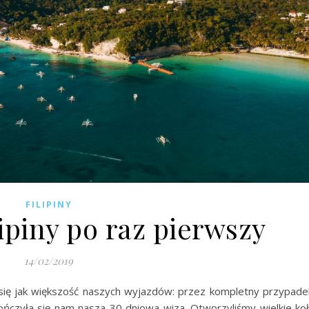
FILIPINY
ipiny po raz pierwszy
14/02/2019
ię jak większość naszych wyjazdów: przez kompletny przypade
ończyła się nam nasza 30 dniowa wiza. Otworzyliśmy wielkie ko