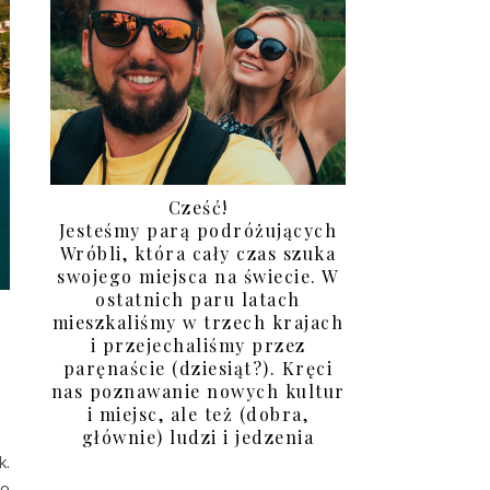
Cześć!
Jesteśmy parą podróżujących
Wróbli, która cały czas szuka
swojego miejsca na świecie. W
ostatnich paru latach
mieszkaliśmy w trzech krajach
i przejechaliśmy przez
paręnaście (dziesiąt?). Kręci
nas poznawanie nowych kultur
i miejsc, ale też (dobra,
głównie) ludzi i jedzenia
k.
ło