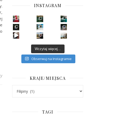
INSTAGRAM
y.
r,
ej
ie
zo
Wczytaj więcej...
Obserwuj na Instagramie
zy
KRAJE/MIEJSCA
Kraje/Miejsca
TAGI