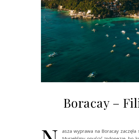
Boracay – Fil
N
asza wyprawa na Boracay zaczęła s
Musieliśmy opuścić Indonezję, bo k