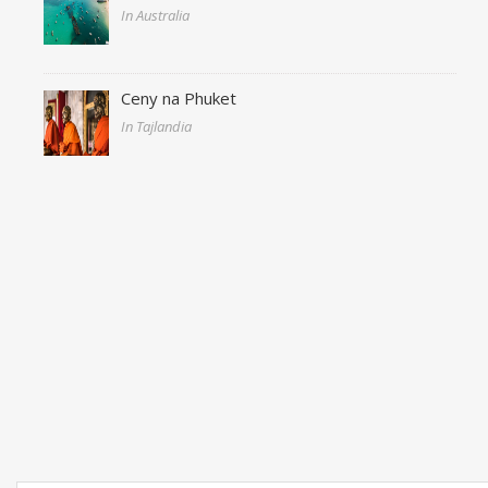
In Australia
Ceny na Phuket
In Tajlandia