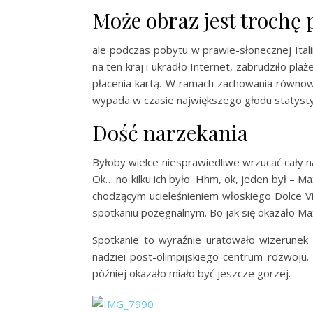
Może obraz jest trochę
ale podczas pobytu w prawie-słonecznej Itali
na ten kraj i ukradło Internet, zabrudziło pla
płacenia kartą. W ramach zachowania równow
wypada w czasie największego głodu statyst
Dość narzekania
Byłoby wielce niesprawiedliwe wrzucać cały n
Ok… no kilku ich było. Hhm, ok, jeden był – Ma
chodzącym ucieleśnieniem włoskiego Dolce V
spotkaniu pożegnalnym. Bo jak się okazało Max
Spotkanie to wyraźnie uratowało wizerune
nadziei post-olimpijskiego centrum rozwoju. 
później okazało miało być jeszcze gorzej.