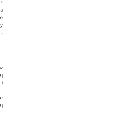
 z
ga
to
ły
i,
 w
ej
 i
je
ej