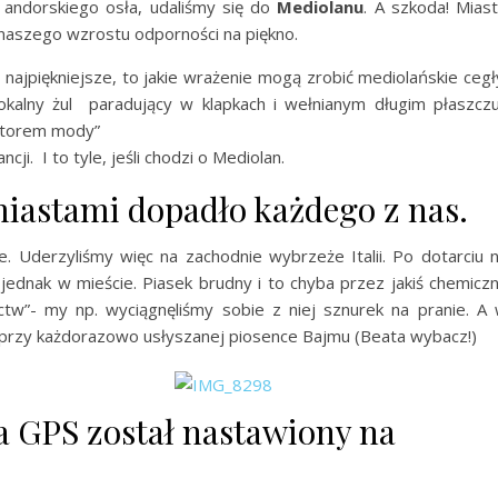
andorskiego osła, udaliśmy się do
Mediolanu
. A szkoda! Mias
naszego wzrostu odporności na piękno.
i najpiękniejsze, to jakie wrażenie mogą zrobić mediolańskie cegł
 lokalny żul paradujący w klapkach i wełnianym długim płaszcz
tatorem mody”
ji. I to tyle, jeśli chodzi o Mediolan.
iastami dopadło każdego z nas.
 Uderzyliśmy więc na zachodnie wybrzeże Italii. Po dotarciu 
jednak w mieście. Piasek brudny i to chyba przez jakiś chemicz
tw”- my np. wyciągnęliśmy sobie z niej sznurek na pranie. A
 przy każdorazowo usłyszanej piosence Bajmu (Beata wybacz!)
 GPS został nastawiony na