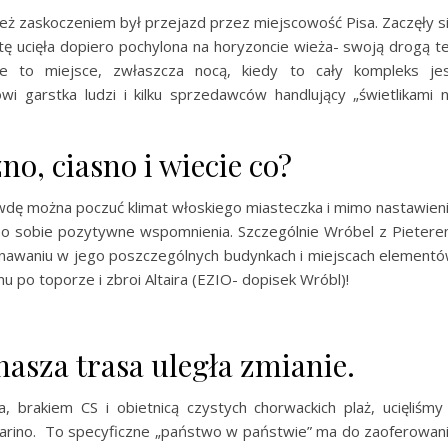
oteż zaskoczeniem był przejazd przez miejscowość Pisa. Zaczęły s
tę ucięła dopiero pochylona na horyzoncie wieża- swoją drogą t
e to miejsce, zwłaszcza nocą, kiedy to cały kompleks je
wi garstka ludzi i kilku sprzedawców handlujący „świetlikami 
no, ciasno i wiecie co?
wdę można poczuć klimat włoskiego miasteczka i mimo nastawien
po sobie pozytywne wspomnienia. Szczególnie Wróbel z Pieter
oznawaniu w jego poszczególnych budynkach i miejscach element
u po toporze i zbroi Altaira (EZIO- dopisek Wróbl)!
nasza trasa uległa zmianie.
, brakiem CS i obietnicą czystych chorwackich plaż, ucięliśmy
 Marino. To specyficzne „państwo w państwie” ma do zaoferowan