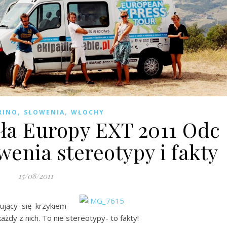
,
,
RINO
SŁOWENIA
WŁOCHY
a Europy EXT 2011 Odc
wenia stereotypy i fakty
15/08/2011
ujący się krzykiem-
żdy z nich. To nie stereotypy- to fakty!