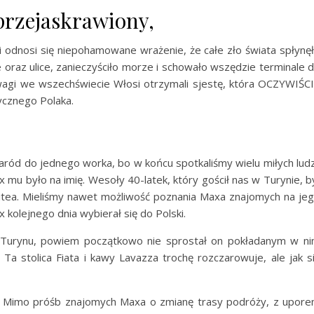
 przejaskrawiony,
i odnosi się niepohamowane wrażenie, że całe zło świata spłynę
że oraz ulice, zanieczyściło morze i schowało wszędzie terminale 
agi we wszechświecie Włosi otrzymali sjestę, która OCZYWIŚC
ycznego Polaka.
aród do jednego worka, bo w końcu spotkaliśmy wielu miłych ludz
x mu było na imię. Wesoły 40-latek, który gościł nas w Turynie, b
itea. Mieliśmy nawet możliwość poznania Maxa znajomych na je
 kolejnego dnia wybierał się do Polski.
k Turynu, powiem początkowo nie sprostał on pokładanym w n
Ta stolica Fiata i kawy Lavazza trochę rozczarowuje, ale jak s
Mimo próśb znajomych Maxa o zmianę trasy podróży, z upor