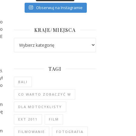
Obserwuj na Instagramie
ło
do
KRAJE/MIEJSCA
IE
Kraje/Miejsca
TAGI
i.
ył
BALI
go
CO WARTO ZOBACZYĆ W
im
DLA MOTOCYKLISTY
ię
EXT 2011
FILM
em
FILMOWANIE
FOTOGRAFIA