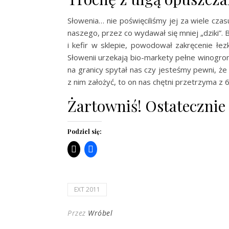
Słowenia… nie poświęciliśmy jej za wiele czas
naszego, przez co wydawał się mniej „dziki”. B
i kefir w sklepie, powodował zakręcenie łez
Słowenii urzekają bio-markety pełne winogron 
na granicy spytał nas czy jesteśmy pewni, że
z nim założyć, to on nas chętni przetrzyma z 6
Żartowniś! Ostatecznie
Podziel się:
EXT 2011
Przez
Wróbel