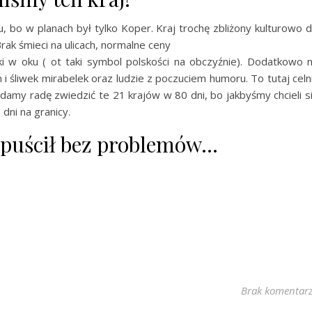
u, bo w planach był tylko Koper. Kraj trochę zbliżony kulturowo 
rak śmieci na ulicach, normalne ceny
ki w oku ( ot taki symbol polskości na obczyźnie). Dodatkowo 
i śliwek mirabelek oraz ludzie z poczuciem humoru. To tutaj celn
 damy radę zwiedzić te 21 krajów w 80 dni, bo jakbyśmy chcieli s
 dni na granicy.
 puścił bez problemów…
Brak komentar