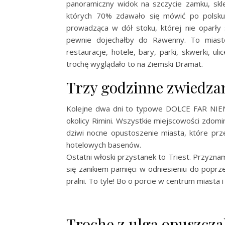
panoramiczny widok na szczycie zamku, skl
których 70% zdawało się mówić po polsku.
prowadząca w dół stoku, której nie oparły 
pewnie dojechałby do Rawenny. To miasto
restauracje, hotele, bary, parki, skwerki, ul
trochę wyglądało to na Ziemski Dramat.
Trzy godzinne zwiedzan
Kolejne dwa dni to typowe DOLCE FAR NIENT
okolicy Rimini. Wszystkie miejscowości zdom
dziwi nocne opustoszenie miasta, które prz
hotelowych basenów.
Ostatni włoski przystanek to Triest. Przyznam
się zanikiem pamięci w odniesieniu do popr
pralni. To tyle! Bo o porcie w centrum miasta i
Trochę z ulgą opuszczal