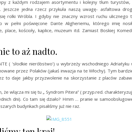
epy z każdym rodzajem asortymentu i kolejny tłum turystów,
 Jeszcze jedna rzecz przykuła naszą uwagę- asfaltowa dro
się rolki Wróbla. I gdyby nie znaczny wzrost ruchu ulicznego 
 w pełni poświęcone Dante Aligheriemu, którego imię nosi
ice, place, kościoły, kaplice, muzeum itd. Zamiast Boskiej Komedi
ie to aż nadto.
E ( 'słodkie nieróbstwo’) u wybrzeży wschodniego Adriatyku
inowane przez Polaków (jakaś inwazja na te Włochy). Tym bardzi
ez to daje jakby przyzwolenie na skorzystanie z placów zabaw
, że włącza mi się tu „ Syndrom Pitera” ( przyp.red. charakteryzu
zednich dni). Co tam się działo? Hmm … pranie w samoobsługow
 szarych budynkach pisaliśmy już nie raz.
iśmy ten kraj!