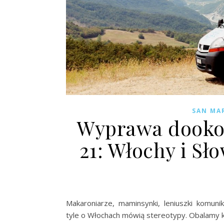
SAN MA
Wyprawa dookoł
21: Włochy i Sło
Makaroniarze, maminsynki, leniuszki komunik
tyle o Włochach mówią stereotypy. Obalamy ka