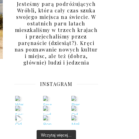
Jesteśmy parą podróżujących
Wróbli, która cały czas szuka
swojego miejsca na świecie. W
ostatnich paru latach
mieszkaliśmy w trzech krajach
i przejechaliśmy przez
paręnaście (dziesiąt?). Kręci
nas poznawanie nowych kultur
i miejsc, ale też (dobra,
głównie) ludzi i jedzenia
INSTAGRAM
Wczytaj więcej...