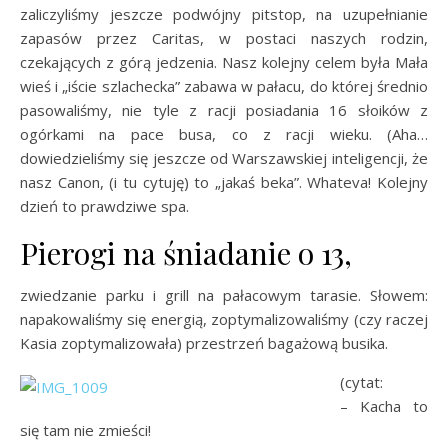
zaliczyliśmy jeszcze podwójny pitstop, na uzupełnianie
zapasów przez Caritas, w postaci naszych rodzin,
czekających z górą jedzenia. Nasz kolejny celem była Mała
wieś i „iście szlachecka” zabawa w pałacu, do której średnio
pasowaliśmy, nie tyle z racji posiadania 16 słoików z
ogórkami na pace busa, co z racji wieku. (Aha…
dowiedzieliśmy się jeszcze od Warszawskiej inteligencji, że
nasz Canon, (i tu cytuję) to „jakaś beka”. Whateva! Kolejny
dzień to prawdziwe spa.
Pierogi na śniadanie o 13,
zwiedzanie parku i grill na pałacowym tarasie. Słowem:
napakowaliśmy się energią, zoptymalizowaliśmy (czy raczej
Kasia zoptymalizowała) przestrzeń bagażową busika.
(cytat:
– Kacha to
się tam nie zmieści!