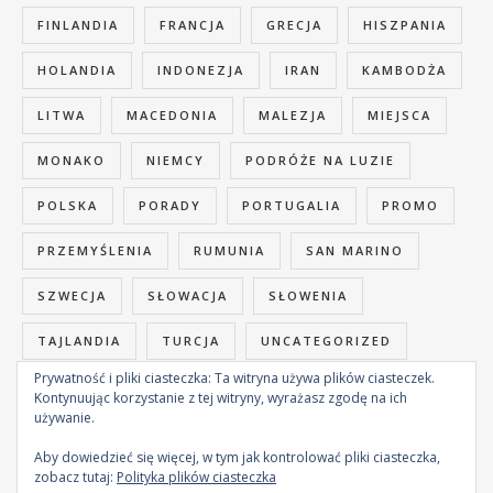
FINLANDIA
FRANCJA
GRECJA
HISZPANIA
HOLANDIA
INDONEZJA
IRAN
KAMBODŻA
LITWA
MACEDONIA
MALEZJA
MIEJSCA
MONAKO
NIEMCY
PODRÓŻE NA LUZIE
POLSKA
PORADY
PORTUGALIA
PROMO
PRZEMYŚLENIA
RUMUNIA
SAN MARINO
SZWECJA
SŁOWACJA
SŁOWENIA
TAJLANDIA
TURCJA
UNCATEGORIZED
Prywatność i pliki ciasteczka: Ta witryna używa plików ciasteczek.
WIETNAM
WĘGRY
WŁOCHY
ŁOTWA
Kontynuując korzystanie z tej witryny, wyrażasz zgodę na ich
używanie.
Aby dowiedzieć się więcej, w tym jak kontrolować pliki ciasteczka,
zobacz tutaj:
Polityka plików ciasteczka