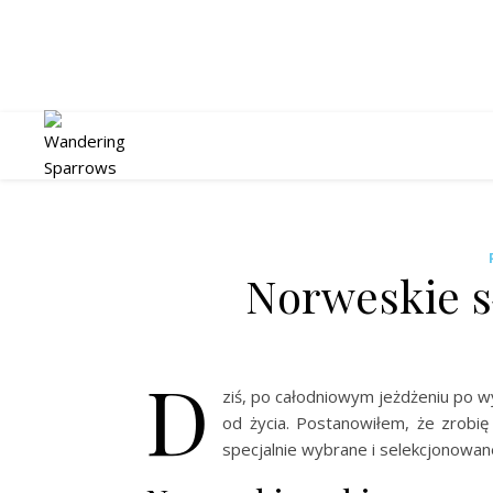
Norweskie s
D
ziś, po całodniowym jeżdżeniu po w
od życia. Postanowiłem, że zrobię 
specjalnie wybrane i selekcjonowane