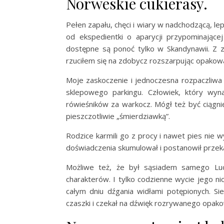
Norweskie cukierasy.
Pełen zapału, chęci i wiary w nadchodzącą, le
od ekspedientki o aparycji przypominające
dostępne są ponoć tylko w Skandynawii. Z
rzuciłem się na zdobycz rozszarpując opakow
Moje zaskoczenie i jednoczesna rozpaczliwa 
sklepowego parkingu. Człowiek, który wyn
rówieśników za warkocz. Mógł też być ciągni
pieszczotliwie „śmierdziawką”.
Rodzice karmili go z procy i nawet pies nie 
doświadczenia skumulował i postanowił prze
Możliwe też, że był sąsiadem samego Lucyf
charakterów. I tylko codzienne wycie jego n
całym dniu dźgania widłami potępionych. Sie
czaszki i czekał na dźwięk rozrywanego opa