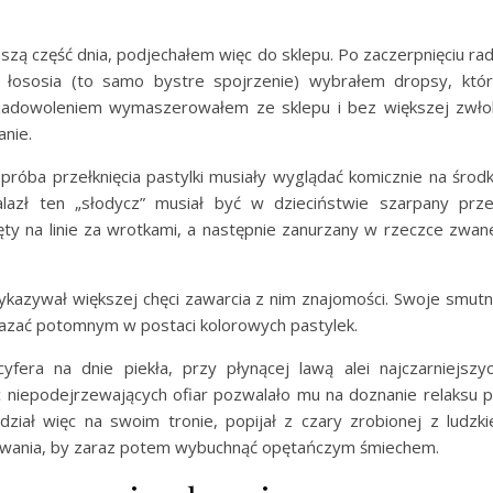
pszą część dnia, podjechałem więc do sklepu. Po zaczerpnięciu ra
j łososia (to samo bystre spojrzenie) wybrałem dropsy, któ
 zadowoleniem wymaszerowałem ze sklepu i bez większej zwło
anie.
próba przełknięcia pastylki musiały wyglądać komicznie na środ
alazł ten „słodycz” musiał być w dzieciństwie szarpany prz
ęty na linie za wrotkami, a następnie zanurzany w rzeczce zwan
wykazywał większej chęci zawarcia z nim znajomości. Swoje smut
kazać potomnym w postaci kolorowych pastylek.
era na dnie piekła, przy płynącej lawą alei najczarniejszy
ic niepodejrzewających ofiar pozwalało mu na doznanie relaksu 
dział więc na swoim tronie, popijał z czary zrobionej z ludzki
kowania, by zaraz potem wybuchnąć opętańczym śmiechem.