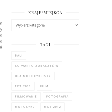
KRAJE/MIEJSCA
Kraje/Miejsca
ym
ły
ad
wo
TAGI
ał
BALI
CO WARTO ZOBACZYĆ W
DLA MOTOCYKLISTY
EXT 2011
FILM
FILMOWANIE
FOTOGRAFIA
MOTOCYKL
MXT 2012