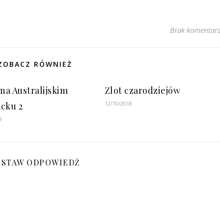
Brak komentar
ZOBACZ RÓWNIEŻ
 na Australijskim
Zlot czarodziejów
12/10/2018
cku 2
9
OSTAW ODPOWIEDŹ