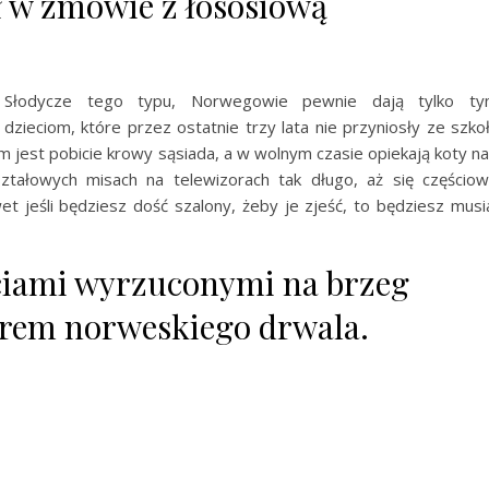
 w zmowie z łososiową
Słodycze tego typu, Norwegowie pewnie dają tylko t
dzieciom, które przez ostatnie trzy lata nie przyniosły ze szko
m jest pobicie krowy sąsiada, a w wolnym czasie opiekają koty n
ztałowych misach na telewizorach tak długo, aż się częścio
t jeśli będziesz dość szalony, żeby je zjeść, to będziesz musi
iami wyrzuconymi na brzeg
rem norweskiego drwala.