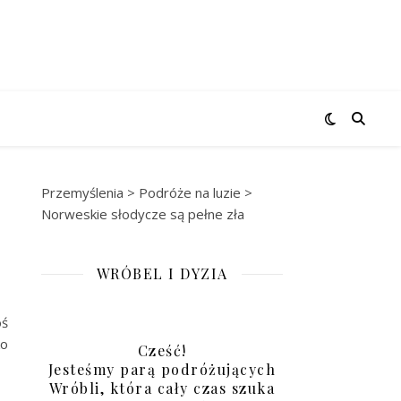
Przemyślenia
>
Podróże na luzie
>
Norweskie słodycze są pełne zła
WRÓBEL I DYZIA
oś
ko
Cześć!
Jesteśmy parą podróżujących
Wróbli, która cały czas szuka