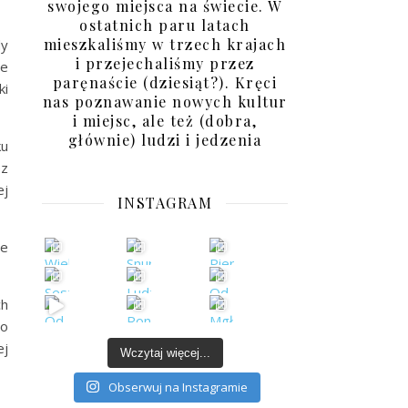
swojego miejsca na świecie. W
ostatnich paru latach
mieszkaliśmy w trzech krajach
dy
i przejechaliśmy przez
re
paręnaście (dziesiąt?). Kręci
ki
nas poznawanie nowych kultur
i miejsc, ale też (dobra,
głównie) ludzi i jedzenia
ku
ez
ej
INSTAGRAM
ne
ch
po
ej
Wczytaj więcej...
Obserwuj na Instagramie