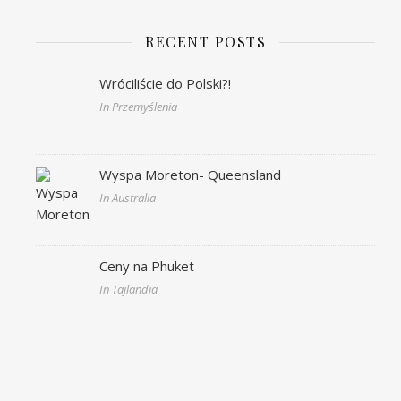
RECENT POSTS
Wróciliście do Polski?!
In Przemyślenia
Wyspa Moreton- Queensland
In Australia
Ceny na Phuket
In Tajlandia