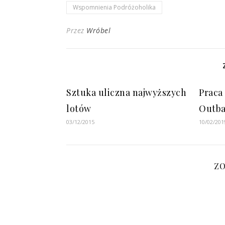
Wspomnienia Podróżoholika
Przez
Wróbel
Sztuka uliczna najwyższych
Praca
lotów
Outba
03/12/2015
10/02/201
Z