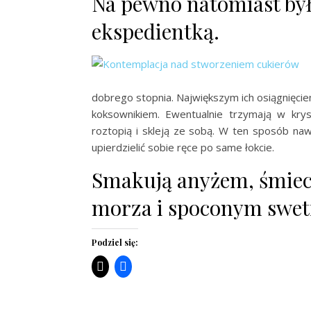
Na pewno natomiast był
ekspedientką.
dobrego stopnia. Największym ich osiągnięcie
koksownikiem. Ewentualnie trzymają w krys
roztopią i skleją ze sobą. W ten sposób nawe
upierdzielić sobie ręce po same łokcie.
Smakują anyżem, śmiec
morza i spoconym swet
Podziel się: