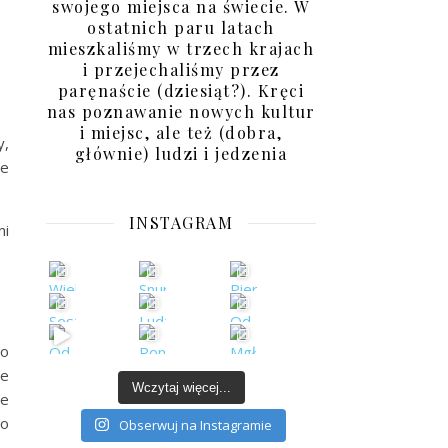
swojego miejsca na świecie. W
ostatnich paru latach
mieszkaliśmy w trzech krajach
i przejechaliśmy przez
paręnaście (dziesiąt?). Kręci
nas poznawanie nowych kultur
i miejsc, ale też (dobra,
y,
głównie) ludzi i jedzenia
ie
INSTAGRAM
mi
 o
ie
Wczytaj więcej...
ie
go
Obserwuj na Instagramie