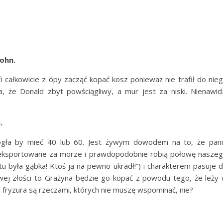
ohn.
afi całkowicie z ópy zacząć kopać kosz ponieważ nie trafił do nie
, że Donald zbyt powściągliwy, a mur jest za niski. Nienawid
.
ogła by mieć 40 lub 60. Jest żywym dowodem na to, że pan
 eksportowane za morze i prawdopodobnie robią połowę nasze
była gąbka! Ktoś ją na pewno ukradł!”) i charakterem pasuje 
owej złości to Grażyna będzie go kopać z powodu tego, że leży
a fryzura są rzeczami, których nie muszę wspominać, nie?