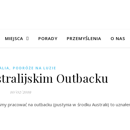
MIEJSCA
PORADY
PRZEMYŚLENIA
O NAS
,
ALIA
PODRÓŻE NA LUZIE
stralijskim Outbacku
10/02/2019
śmy pracować na outbacku (pustynia w środku Australii) to uznał