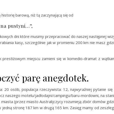
historię barową, niż tą zaczynającą się od
na pustyni…”,
ązkowych dni które musimy przepracować do naszej następnej wiz
arabiania kasy, szczególnie jak w promieniu 200 km nie masz gdz
ak prestiżowym miejscu zamieni się w komedio-dramat z wątka
oczyć parę anegdotek.
a: 20 osób, populacja rzeczywista: 12, najwyraźniej pytanie się
ócz naszego motelu/jadłodajni/campingu/baru-mordowni, na stan
 miasta (przez miasto Australijczycy rozumieją zbiór domów gdz
) w jedną stronę 187 km w drugą 165 km. Zasięg mamy od zeszłe