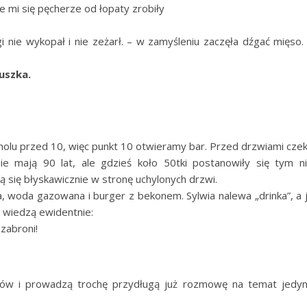
e mi się pęcherze od łopaty zrobiły
 nie wykopał i nie zeżarł. – w zamyśleniu zaczęła dźgać mięso.
uszka.
lu przed 10, więc punkt 10 otwieramy bar. Przed drzwiami cze
ie mają 90 lat, ale gdzieś koło 50tki postanowiły się tym n
się błyskawicznie w stronę uchylonych drzwi.
, woda gazowana i burger z bekonem. Sylwia nalewa „drinka”, a 
ć wiedzą ewidentnie:
 zabroni!
ojów i prowadzą trochę przydługą już rozmowę na temat jedy