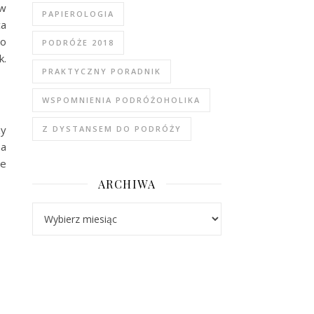
 w
PAPIEROLOGIA
ca
go
PODRÓŻE 2018
k.
PRAKTYCZNY PORADNIK
WSPOMNIENIA PODRÓŻOHOLIKA
zy
Z DYSTANSEM DO PODRÓŻY
na
ie
ARCHIWA
Archiwa