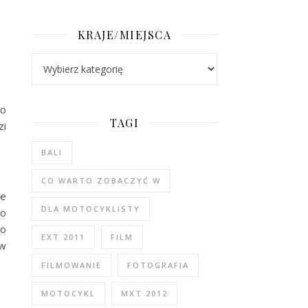
KRAJE/MIEJSCA
Kraje/Miejsca
go
TAGI
zi
BALI
CO WARTO ZOBACZYĆ W
ie
DLA MOTOCYKLISTY
go
do
EXT 2011
FILM
 w
FILMOWANIE
FOTOGRAFIA
MOTOCYKL
MXT 2012