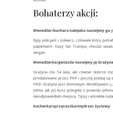
Bohaterzy akcji:
Menedżer/kucharz/zabijaka nazwijmy go J
Były policjant i żołnierz, człowiek który potr
papierkiem. Duży fan Trumpa, chociaż uważa
wegan.
Menadżerka/gwiazda nazwijmy ją Grażyna
Grażyna ma 54 lata, ale równie dobrze m
produkowane przez PKP i pocztę polską są
PKB. Grażyna jest domowym detektywem („tu 
Johna. Jak już kosz polegnie z powodu John
nieodpowiednim miejscu. Tipsy i wściekła rud
Kucharka/sprzątaczka/mędrzec życiowy