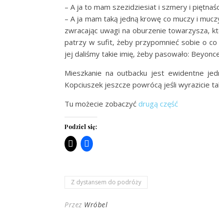
– A ja to mam szezidziesiat i szmery i piętnaś
– A ja mam taką jedną krowę co muczy i muczy,
zwracając uwagi na oburzenie towarzysza, któr
patrzy w sufit, żeby przypomnieć sobie o co 
jej daliśmy takie imię, żeby pasowało: Beyonce
Mieszkanie na outbacku jest ewidentne jedn
Kopciuszek jeszcze powrócą jeśli wyrazicie ta
Tu możecie zobaczyć
drugą część
Podziel się:
Z dystansem do podróży
Przez
Wróbel