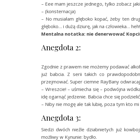
– Eee mam jeszcze jednego, tylko zobacz jaki
– (konsternacja)
– No musiałam głęboko kopać, żeby ten drugi
głęboko… i dużą dziurę, jak na człowieka… heh!
Mentalna notatka: nie denerwować Kopci
Anegdota 2:
Zgodnie z prawem nie możemy podawać alkoho
już babcia. Z serii takich co prawdopodobn
przejmować. Super ciemne RayBany odwracają 
– Wreszcie! – uśmiecha się – podwójna wódka
idę ogarnąć jedzenie. Babcia chce się podzieli
– Niby nie mogę ale tak lubię, poza tym kto mi
Anegdota 3:
Siedzi dwóch nieźle dziabnietych już kowb
możliwy w Kynunie: bydło.