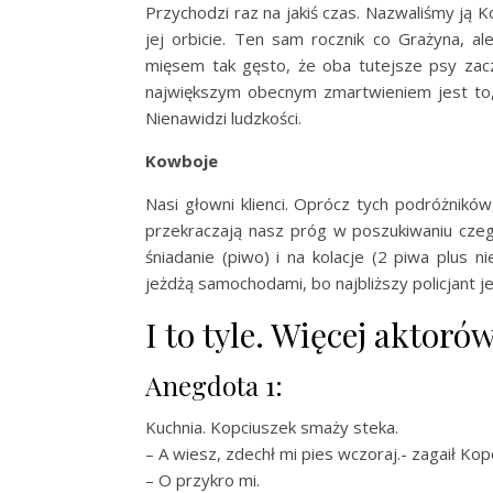
Przychodzi raz na jakiś czas. Nazwaliśmy ją
jej orbicie. Ten sam rocznik co Grażyna, 
mięsem tak gęsto, że oba tutejsze psy zacz
największym obecnym zmartwieniem jest to, ż
Nienawidzi ludzkości.
Kowboje
Nasi głowni klienci. Oprócz tych podróżnik
przekraczają nasz próg w poszukiwaniu czeg
śniadanie (piwo) i na kolacje (2 piwa plus 
jeżdżą samochodami, bo najbliższy policjant je
I to tyle. Więcej aktoró
Anegdota 1:
Kuchnia. Kopciuszek smaży steka.
– A wiesz, zdechł mi pies wczoraj.- zagaił Kop
– O przykro mi.