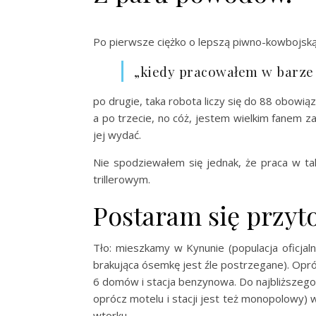
Po pierwsze ciężko o lepszą piwno-kowbojską 
„kiedy pracowałem w barze 
po drugie, taka robota liczy się do 88 obowi
a po trzecie, no cóż, jestem wielkim fanem z
jej wydać.
Nie spodziewałem się jednak, że praca w t
trillerowym.
Postaram się przyt
Tło: mieszkamy w Kynunie (populacja oficjaln
brakująca ósemkę jest źle postrzegane). Opr
6 domów i stacja benzynowa. Do najbliższego
oprócz motelu i stacji jest też monopolowy
wtorku.