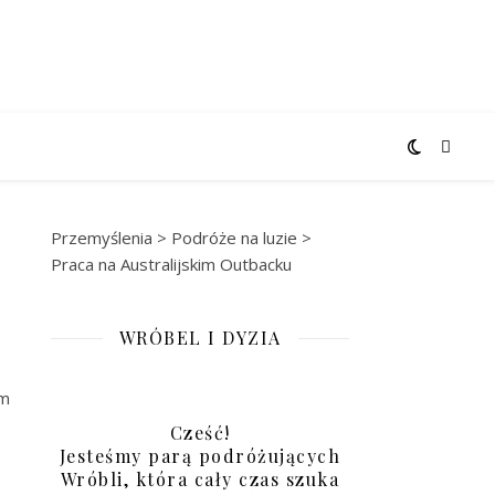
Przemyślenia
>
Podróże na luzie
>
Praca na Australijskim Outbacku
WRÓBEL I DYZIA
em
Cześć!
Jesteśmy parą podróżujących
Wróbli, która cały czas szuka