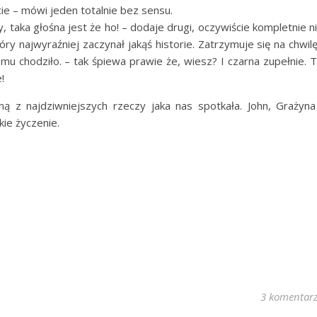
cie – mówi jeden totalnie bez sensu.
 taka głośna jest że ho! – dodaje drugi, oczywiście kompletnie n
y najwyraźniej zaczynał jakąś historie. Zatrzymuje się na chwilę
mu chodziło. – tak śpiewa prawie że, wiesz? I czarna zupełnie. 
!
ą z najdziwniejszych rzeczy jaka nas spotkała. John, Grażyna
kie życzenie.
3 komentar