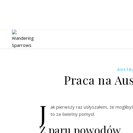
AUSTR
Praca na Au
J
ak pierwszy raz usłyszałem, że mogliby
to za świetny pomysł.
Z paru powodów.