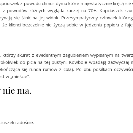
 Kopciuszek z powodu chmur dymu które majestatycznie kręcą się
ale z powodów różnych wygląda raczej na 70+. Kopciuszek rzu
ynają się ślinić na jej widok. Przesympatyczny człowiek które
e klienci bezczelnie nie życzą sobie w jedzeniu popiołu z faje
ów, którzy akurat z ewidentnym zagubieniem wypisanym na twar
okolwiek do picia na tej pustyni. Kowboje wpadają zazwyczaj 
niekończąca się runda rumów z cola). Po obu posiłkach oczywiśc
st w „mieście”.
w nie ma.
ciuszek radośnie.