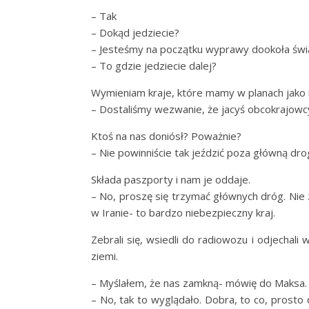
– Tak
– Dokąd jedziecie?
– Jesteśmy na początku wyprawy dookoła świ
– To gdzie jedziecie dalej?
Wymieniam kraje, które mamy w planach jako 
– Dostaliśmy wezwanie, że jacyś obcokrajowcy 
Ktoś na nas doniósł? Poważnie?
– Nie powinniście tak jeździć poza główną dr
Składa paszporty i nam je oddaje.
– No, proszę się trzymać głównych dróg. Nie z
w Iranie- to bardzo niebezpieczny kraj.
Zebrali się, wsiedli do radiowozu i odjechal
ziemi.
– Myślałem, że nas zamkną- mówię do Maksa. 
– No, tak to wyglądało. Dobra, to co, prost