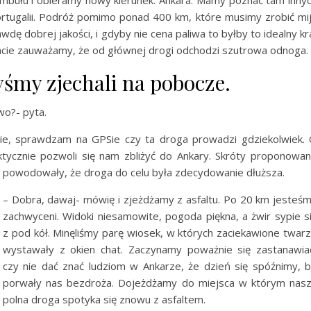
mbułu i obieramy nowy kierunek: Ankara. Mamy poznać tam inny
tugalii. Podróż pomimo ponad 400 km, które musimy zrobić mi
wdę dobrej jakości, i gdyby nie cena paliwa to byłby to idealny kr
e zauważamy, że od głównej drogi odchodzi szutrowa odnoga.
yśmy zjechali na pobocze.
wo?- pyta.
ie, sprawdzam na GPSie czy ta droga prowadzi gdziekolwiek.
ktycznie pozwoli się nam zbliżyć do Ankary. Skróty proponowa
o powodowały, że droga do celu była zdecydowanie dłuższa.
– Dobra, dawaj- mówię i zjeżdżamy z asfaltu. Po 20 km jesteś
zachwyceni. Widoki niesamowite, pogoda piękna, a żwir sypie s
z pod kół. Minęliśmy parę wiosek, w których zaciekawione twar
wystawały z okien chat. Zaczynamy poważnie się zastanawia
czy nie dać znać ludziom w Ankarze, że dzień się spóźnimy, 
porwały nas bezdroża. Dojeżdżamy do miejsca w którym nas
polna droga spotyka się znowu z asfaltem.