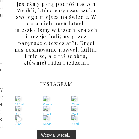
ch
Jesteśmy parą podróżujących
ja
Wróbli, która cały czas szuka
aj
swojego miejsca na świecie. W
ostatnich paru latach
mieszkaliśmy w trzech krajach
i przejechaliśmy przez
paręnaście (dziesiąt?). Kręci
nas poznawanie nowych kultur
i miejsc, ale też (dobra,
 O
głównie) ludzi i jedzenia
ne
INSTAGRAM
my
ię
ze
ć,
bo
za
Wczytaj więcej...