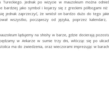
u Tureckiego. Jednak po wizycie w mauzoleum można odnie
e bardziej jako symbol i kojarzy się z greckimi półbogami niż
a się jednak zaprzeczyć, że wniósł on bardzo dużo do tego jak
izował wszystko, począwszy od języka, poprzez kalendarz,
auzoleum lądujemy na shishy w barze, gdzie docierają pozosta
pędzamy w Ankarze w sumie trzy dni, włócząc się po ulicac
stolica ma do zwiedzenia, oraz wieczorami imprezując w barach