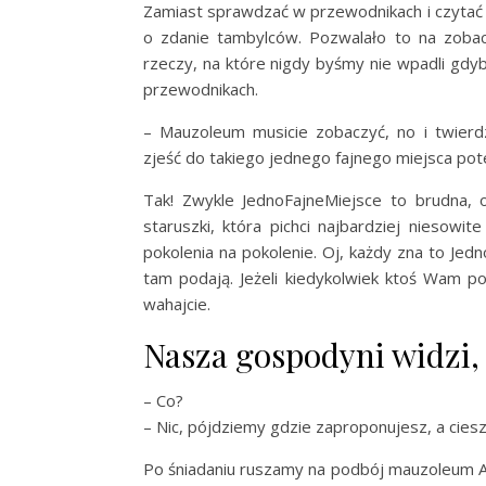
Zamiast sprawdzać w przewodnikach i czytać 
o zdanie tambylców. Pozwalało to na zobac
rzeczy, na które nigdy byśmy nie wpadli gdyb
przewodnikach.
– Mauzoleum musicie zobaczyć, no i twierd
zjeść do takiego jednego fajnego miejsca p
Tak! Zwykle JednoFajneMiejsce to brudna, 
staruszki, która pichci najbardziej niesowit
pokolenia na pokolenie. Oj, każdy zna to Jed
tam podają. Jeżeli kiedykolwiek ktoś Wam p
wahajcie.
Nasza gospodyni widzi,
– Co?
– Nic, pójdziemy gdzie zaproponujesz, a cies
Po śniadaniu ruszamy na podbój mauzoleum Ata