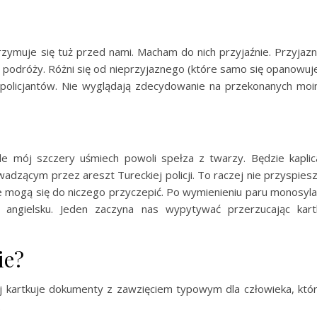
rzymuje się tuż przed nami. Macham do nich przyjaźnie. Przyjaz
 podróży. Różni się od nieprzyjaznego (które samo się opanowuj
ch policjantów. Nie wyglądają zdecydowanie na przekonanych mo
e mój szczery uśmiech powoli spełza z twarzy. Będzie kaplic
adzącym przez areszt Tureckiej policji. To raczej nie przyspies
ie mogą się do niczego przyczepić. Po wymienieniu paru monosyl
o angielsku. Jeden zaczyna nas wypytywać przerzucając kart
ie?
ej kartkuje dokumenty z zawzięciem typowym dla człowieka, któ
.