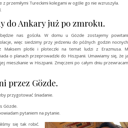
ie z przemiłymi Tureckimi kolegami w ogóle go nie wzruszyła.
.
my do Ankary już po zmroku.
będzie nas gościła. W domu u Gözde zostajemy powitan
olacje, więc siedzimy przy jedzeniu do późnych godzin nocnych
 Maksem plotki i ploteczki na temat ludzi z Erazmusa. 
da o planach przeprowadzki do Hiszpanii. Umawiamy się, że j
ej mieszkanie w Hiszpanii. Zmęczeni po całym dniu przewraca
ni przez Gözde.
eby przygotować śniadanie.
as Gözde.
powiadam pytaniem na pytanie.
iśmy się tak robić.