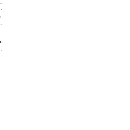
ść
 z
im
 a
li
h,
 i