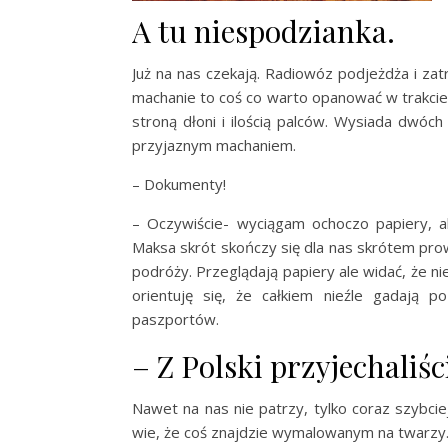
A tu niespodzianka.
Już na nas czekają. Radiowóz podjeżdża i zat
machanie to coś co warto opanować w trakcie
stroną dłoni i ilością palców. Wysiada dwó
przyjaznym machaniem.
– Dokumenty!
– Oczywiście- wyciągam ochoczo papiery, al
Maksa skrót skończy się dla nas skrótem prow
podróży. Przeglądają papiery ale widać, że n
orientuję się, że całkiem nieźle gadają p
paszportów.
– Z Polski przyjechaliśc
Nawet na nas nie patrzy, tylko coraz szybci
wie, że coś znajdzie wymalowanym na twarzy