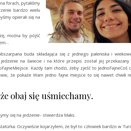
na forach, pytaliśmy
zenie bardzo wielu
yśmy opierali się na
zę, można by pójść
otem…
obszarpana buda składająca się z jednego paleniska i wiekow
e jedzenie na świecie i na które przepis został jej przekazany
noFajneMiejsce. Każdy tam chodzi, żeby zjeść to JednoFajneCoś 
owie, że pokaże Wam jedno fajne miejsce to się nawet chwili n
 że obaj się uśmiechamy.
zymy się na jedzenie- stwierdza Maks.
türka. Oczywiście kojarzyłem, że był to człowiek bardzo w Turc