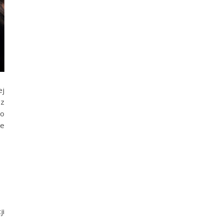
ej
 z
co
ie
ji