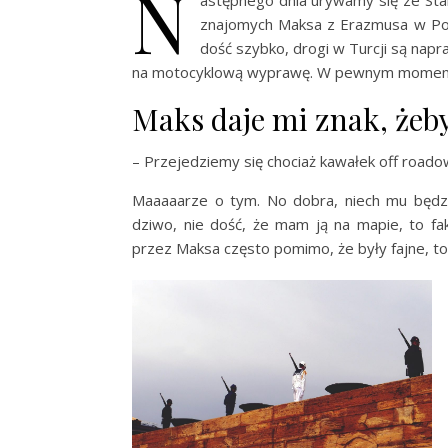
N
astępnego dnia urywamy się ze Sta
znajomych Maksa z Erazmusa w Por
dość szybko, drogi w Turcji są napra
na motocyklową wyprawę. W pewnym momenci
Maks daje mi znak, żeb
– Przejedziemy się chociaż kawałek off roado
Maaaaarze o tym. No dobra, niech mu będz
dziwo, nie dość, że mam ją na mapie, to fa
przez Maksa często pomimo, że były fajne, t