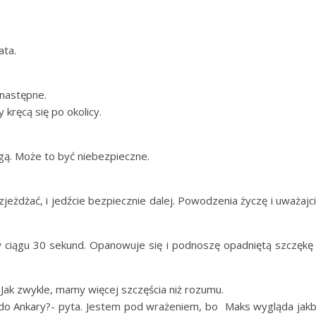
ata.
następne.
kręcą się po okolicy.
ogą. Może to być niebezpieczne.
jeżdżać, i jedźcie bezpiecznie dalej. Powodzenia życzę i uważajc
i w ciągu 30 sekund. Opanowuje się i podnoszę opadniętą szczękę
Jak zwykle, mamy więcej szczęścia niż rozumu.
o do Ankary?- pyta. Jestem pod wrażeniem, bo Maks wygląda jak