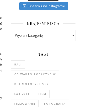
Obserwuj na Instagramie
ne
e)
KRAJE/MIEJSCA
im
Kraje/Miejsca
a.
TAGI
zy
ab
BALI
ki
CO WARTO ZOBACZYĆ W
DLA MOTOCYKLISTY
EXT 2011
FILM
ry
FILMOWANIE
FOTOGRAFIA