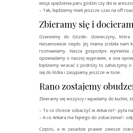
wizja spędzenia paru godzin czy dni w areszc
– Tak, będziemy mieli jeszcze czas na off road
Zbieramy się i dociera
Dzwonimy do Gözde- dziewczyny, która 
niesamowicie ciepło. Jej mama zrobiła nam k
rozmawiamy. Nasza gospodyni wymienia z
opowiadamy o naszej wyprawie, a ona opowia
będziemy wracać z podróży to zahaczymy o j
się do łóżka i zasypiamy jeszcze w locie.
Rano zostajemy obudze
Zbieramy się wszyscy i wpadamy do kuchni, ż
– To co chcecie zobaczyć w Ankarze?- pyta n
– A co Ankara ma fajnego do zobaczenia?- od
Często, a w zasadzie prawie zawsze staral